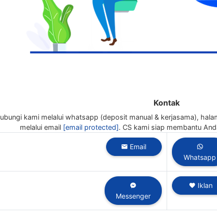
Kontak
bungi kami melalui whatsapp (deposit manual & kerjasama), halama
melalui email
[email protected]
. CS kami siap membantu Anda
Email
Whatsapp
Iklan
Messenger