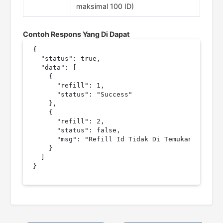
maksimal 100 ID)
Contoh Respons Yang Di Dapat
{

  "status": true,

  "data": [

    {

      "refill": 1,

      "status": "Success"

    },

    {

      "refill": 2,

      "status": false,

      "msg": "Refill Id Tidak Di Temukan"

    }

  ]
