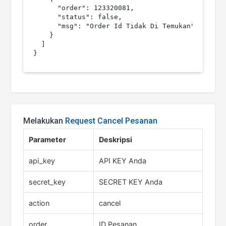
      "order": 123320081,

      "status": false,

      "msg": "Order Id Tidak Di Temukan"

    }

  ]

Melakukan
Request Cancel Pesanan
Parameter
Deskripsi
api_key
API KEY Anda
secret_key
SECRET KEY Anda
action
cancel
order
ID Pesanan