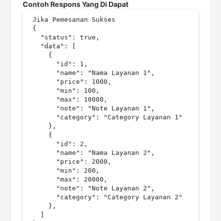
Contoh Respons Yang Di Dapat
Jika Pemesanan Sukses

{

  "status": true,

  "data": [

    {

      "id": 1,

      "name": "Nama Layanan 1",

      "price": 1000,

      "min": 100,

      "max": 10000,

      "note": "Note Layanan 1",

      "category": "Category Layanan 1"

    },

    {

      "id": 2,

      "name": "Nama Layanan 2",

      "price": 2000,

      "min": 200,

      "max": 20000,

      "note": "Note Layanan 2",

      "category": "Category Layanan 2"

    },

  ]
