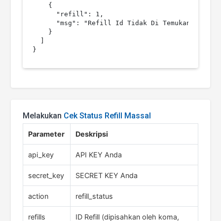
    {

      "refill": 1,

      "msg": "Refill Id Tidak Di Temukan"

    }

  ]

Melakukan
Cek Status Refill Massal
Parameter
Deskripsi
api_key
API KEY Anda
secret_key
SECRET KEY Anda
action
refill_status
refills
ID Refill (dipisahkan oleh koma,