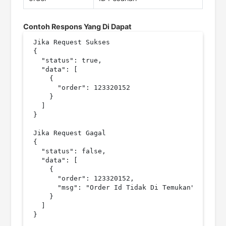
Contoh Respons Yang Di Dapat
Jika Request Sukses

{

  "status": true,

  "data": [

    {

      "order": 123320152

    }

  ]

}

Jika Request Gagal

{

  "status": false,

  "data": [

    {

      "order": 123320152,

      "msg": "Order Id Tidak Di Temukan"

    }

  ]
