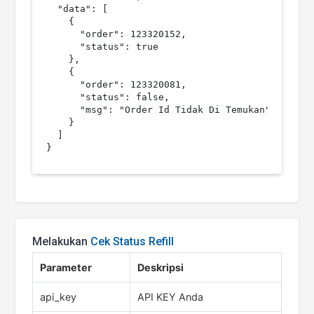
  "data": [

    {

      "order": 123320152,

      "status": true

    },

    {

      "order": 123320081,

      "status": false,

      "msg": "Order Id Tidak Di Temukan"

    }

  ]

Melakukan
Cek Status Refill
Parameter
Deskripsi
api_key
API KEY Anda