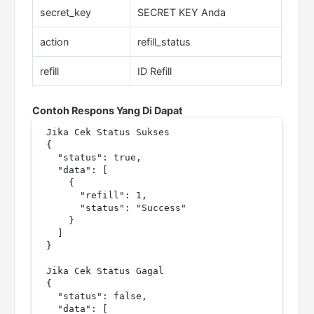
secret_key
SECRET KEY Anda
action
refill_status
refill
ID Refill
Contoh Respons Yang Di Dapat
Jika Cek Status Sukses

{

  "status": true,

  "data": [

    {

      "refill": 1,

      "status": "Success"

    }

  ]

}

Jika Cek Status Gagal

{

  "status": false,

  "data": [
