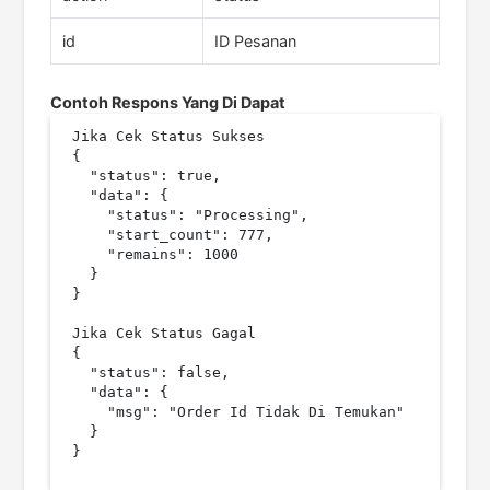
id
ID Pesanan
Contoh Respons Yang Di Dapat
Jika Cek Status Sukses

{

  "status": true,

  "data": {

    "status": "Processing",

    "start_count": 777,

    "remains": 1000

  }

}	

Jika Cek Status Gagal

{

  "status": false,

  "data": {

    "msg": "Order Id Tidak Di Temukan"

  }
