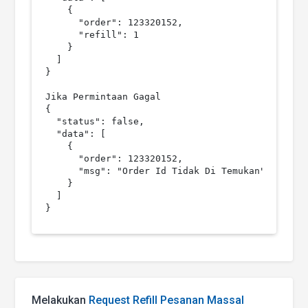
    {

      "order": 123320152,

      "refill": 1

    }

  ]

}

Jika Permintaan Gagal

{

  "status": false,

  "data": [

    {

      "order": 123320152,

      "msg": "Order Id Tidak Di Temukan"

    }

  ]

Melakukan
Request Refill Pesanan Massal