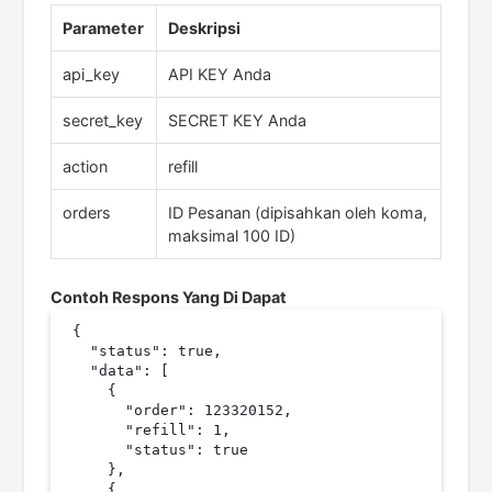
Parameter
Deskripsi
api_key
API KEY Anda
secret_key
SECRET KEY Anda
action
refill
orders
ID Pesanan (dipisahkan oleh koma,
maksimal 100 ID)
Contoh Respons Yang Di Dapat
{

  "status": true,

  "data": [

    {

      "order": 123320152,

      "refill": 1,

      "status": true

    },

    {
