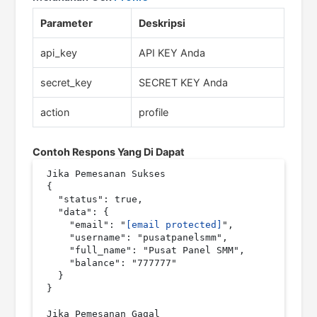
Parameter
Deskripsi
api_key
API KEY Anda
secret_key
SECRET KEY Anda
action
profile
Contoh Respons Yang Di Dapat
Jika Pemesanan Sukses

{

  "status": true,

  "data": {

    "email": "
[email protected]
",

    "username": "pusatpanelsmm",

    "full_name": "Pusat Panel SMM",

    "balance": "777777"

  }

}

Jika Pemesanan Gagal
