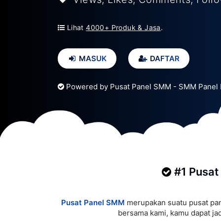
Lihat
4000+ Produk & Jasa
.
MASUK
DAFTAR
Powered by Pusat Panel SMM - SMM Panel I
#1 Pusat
Pusat Panel SMM
merupakan suatu pusat pane
bersama kami, kamu dapat jadi