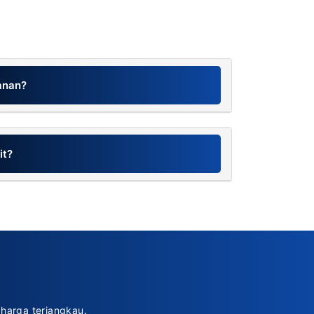
anan?
it?
harga terjangkau.